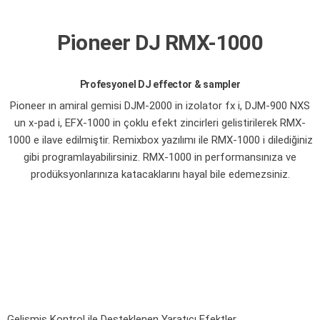
Pioneer DJ RMX-1000
Profesyonel DJ effector & sampler
Pioneer ın amiral gemisi DJM-2000 in izolator fx i, DJM-900 NXS
un x-pad i, EFX-1000 in çoklu efekt zincirleri gelistirilerek RMX-
1000 e ilave edilmiştir. Remixbox yazılımı ile RMX-1000 i dilediğiniz
gibi programlayabilirsiniz. RMX-1000 in performansınıza ve
prodüksyonlarınıza katacaklarını hayal bile edemezsiniz.
Gelişmiş Kontrol ile Desteklenen Yaratıcı Efektler