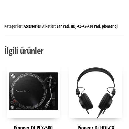
Kategoriler:
Accessories
Etiketler:
Ear Pad
,
HDJ-X5-X7-X10 Pad
,
pioneer dj
İlgili ürünler
Pioneer DJ PLX-500
Pioneer Dj HDJ-CX