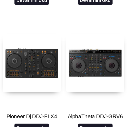
Devamını oku
Devamını oku
Pioneer Dj DDJ-FLX4
AlphaTheta DDJ-GRV6