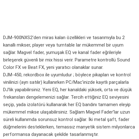
DJM-900NXS2’den miras kalan özellikleri ve tasarımıyla bu 2
kanallı mikser, player veya turntable lar mükemmel bir uyum
sağlar. Magvel fader, yumuşak EQ ve kanal fader eğrileriyle
birleşerek güvenli bir mix hissi verir. Parametre kontrollü Sound
Color FX ve Beat FX, yeni yaratıcı olanaklar sunar.
DJM-450, rekordbox ile uyumludur ; böylece pikapları ve kontrol
vinilinizi (ayrı satılır) kullanırken PC/Mac’inizde kayıtlı parçalarla
DJ’lik yapabilirsiniz. Yeni EQ, her kanaldaki yüksek, orta ve düşük
frekansları dengelemenizi sağlar. Tercih ettiğiniz EQ seviyesini
seçip, yada izolatörü kullanarak her EQ bandını tamamen eleyip
mükemmel mikse ulaşabilirsiniz. Sağlam Magvel Fader’lar uzun
süreli kullanımda sorunsuz kontrol sağlar. İki metal şaft, fader
düğmelerini desteklerken, temassız manyetik sistem milyonlarca
performansa dayanacak şekilde tasarlanmıştır.